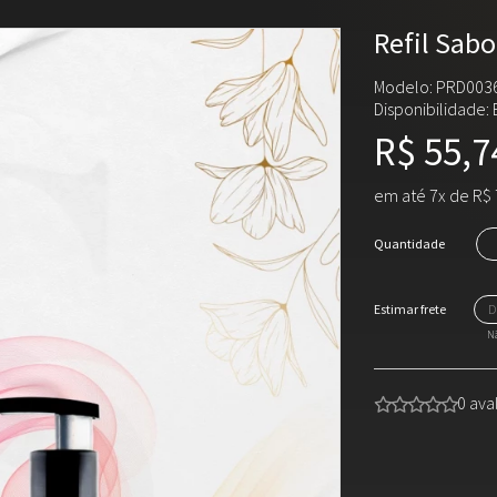
Refil Sab
Modelo: PRD003
Disponibilidade:
R$ 55,7
em até 7x de R$ 
Quantidade
Nã
0 ava