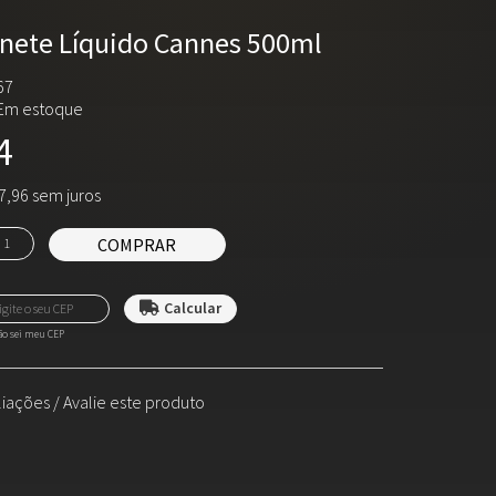
onete Líquido Cannes 500ml
67
Em estoque
4
7,96 sem juros
COMPRAR
o sei meu CEP
liações
/
Avalie este produto