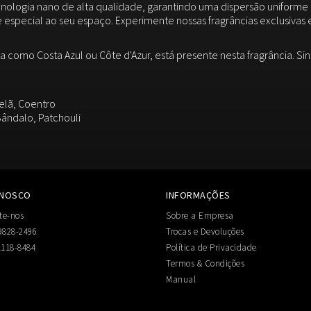
nologia nano de alta qualidade, garantindo uma dispersão uniforme e
 especial ao seu espaço. Experimente nossas fragrâncias exclusiva
a como Costa Azul ou Côte d'Azur, está presente nesta fragrância. S
telã, Coentro
Sândalo, Patchouli
ONOSCO
INFORMAÇÕES
te-nos
Sobre a Empresa
9828-2496
Trocas e Devoluções
1118-8484
Política de Privacidade
Termos & Condições
Manual