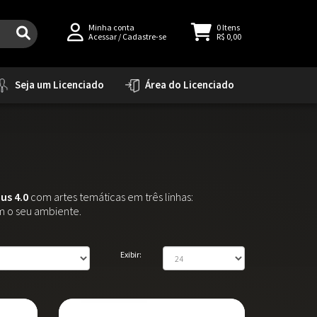
Minha conta
0
Itens
Acessar
/
Cadastre-se
R$ 0,00
Seja um Licenciado
Área do Licenciado
us 4.0
com artes temáticas em três linhas:
m o seu ambiente.
Exibir: