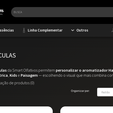
ssências
Linha Complementar
Outros
CULAS
ulas
da Smart Olfativos permitem
personalizar o aromatizador Ha
rica
,
Kids
e
Paisagem
— escolhendo o visual que mais combina co
ção de produtos (0)
Organizar por: