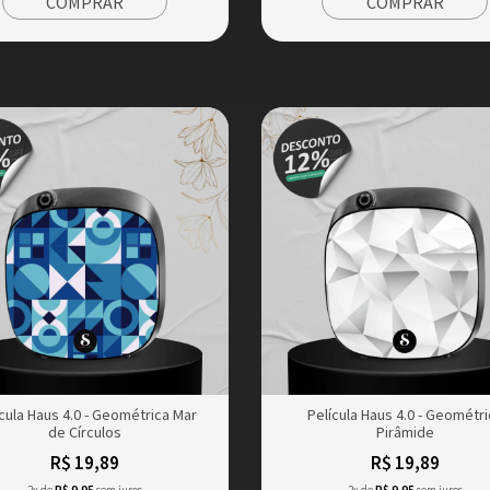
COMPRAR
COMPRAR
cula Haus 4.0 - Geométrica Mar
Película Haus 4.0 - Geométri
de Círculos
Pirâmide
R$ 19,89
R$ 19,89
2x de
R$ 9,95
sem juros
2x de
R$ 9,95
sem juros