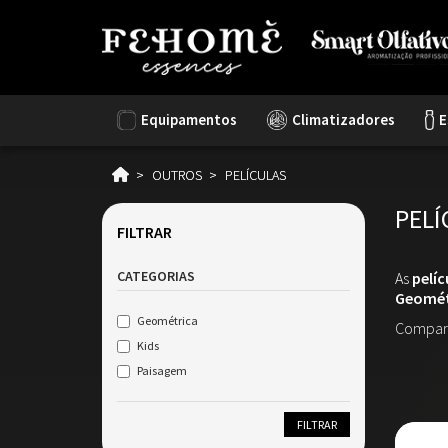
Equipamentos
Climatizadores
E
OUTROS
PELÍCULAS
PELÍ
FILTRAR
CATEGORIAS
As
pelíc
Geomét
Geométrica
Compara
Kids
Paisagem
FILTRAR