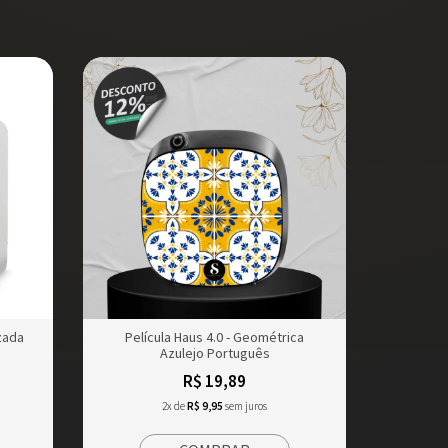
zada
Película Haus 4.0 - Geométrica
Azulejo Português
R$ 19,89
2x de
R$ 9,95
sem juros