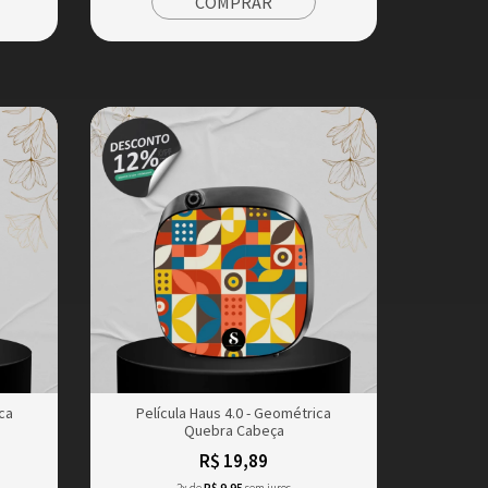
COMPRAR
ca
Película Haus 4.0 - Geométrica
Quebra Cabeça
R$ 19,89
2x de
R$ 9,95
sem juros