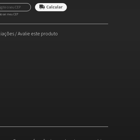
o sei meu CEP
liações
/
Avalie este produto