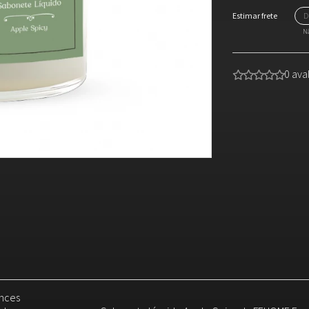
Nã
0 ava
ences