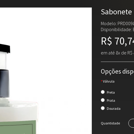
Sabonete 
Modelo: PRD009
Disponibilidade:
R$ 70,7
em até 8x de R$ 
Opções disp
Válvula
Preta
Prata
Dourada
Quantidade