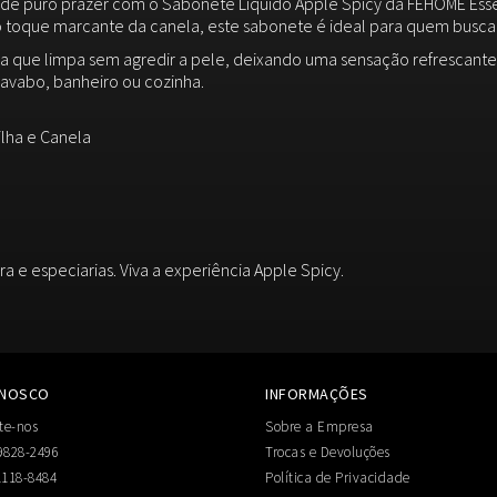
de puro prazer com o Sabonete Líquido Apple Spicy da FEHOME Ess
o toque marcante da canela, este sabonete é ideal para quem busca
que limpa sem agredir a pele, deixando uma sensação refrescante
lavabo, banheiro ou cozinha.
ilha e Canela
ra e especiarias. Viva a experiência Apple Spicy.
ONOSCO
INFORMAÇÕES
te-nos
Sobre a Empresa
9828-2496
Trocas e Devoluções
1118-8484
Política de Privacidade