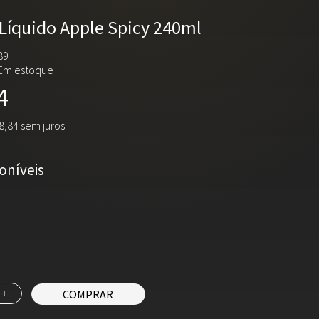
Líquido Apple Spicy 240ml
89
Em estoque
4
8,84 sem juros
oníveis
COMPRAR