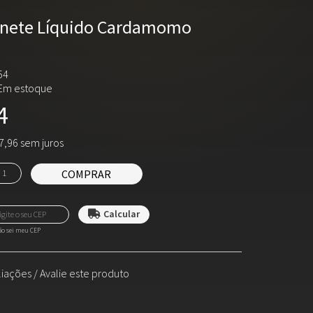
onete Líquido Cardamomo
54
Em estoque
4
7,96 sem juros
COMPRAR
o sei meu CEP
liações
/
Avalie este produto