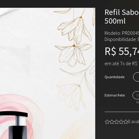
Refil Sab
500ml
Modelo: PRD004
Disponibilidade:
R$ 55,7
em até 7x de R$ 
Quantidade
Nã
0 ava