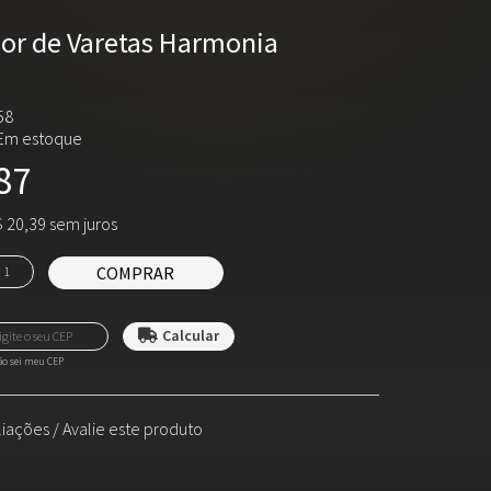
sor de Varetas Harmonia
58
Em estoque
87
 20,39 sem juros
COMPRAR
o sei meu CEP
liações
/
Avalie este produto