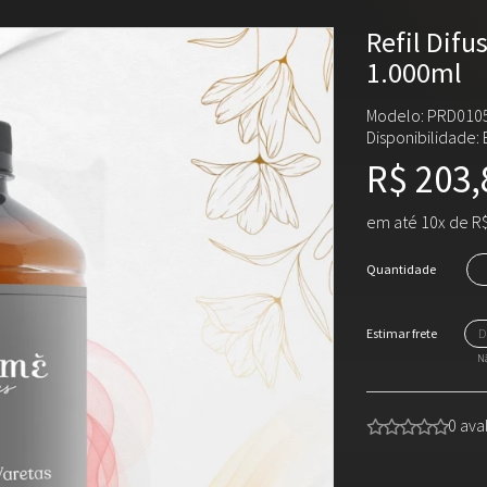
Refil Difu
1.000ml
Modelo: PRD010
Disponibilidade:
R$ 203,
em até 10x de R$
Quantidade
Nã
0 ava