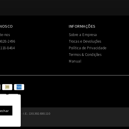
ONOSCO
INFORMAÇÕES
te-nos
Sobre a Empresa
9828-2496
Trocas e Devoluções
1118-8484
Política de Privacidade
Termos & Condições
Manual
Fechar
6.045/0001-80 - I.E.: 130.392.690.110