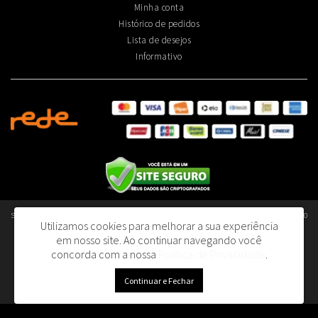
Minha conta
Histórico de pedidos
Lista de desejos
Informativo
Smart Olfativos Aromatização Profissional de Ambientes Ltda - CNPJ: 40.376.045/0001-80
Utilizamos cookies para melhorar a sua experiência
- I.E.: 130.392.690.110
em nosso site.
Ao continuar navegando você
R. Dom João V, 153 - Lapa | São Paulo/SP - 05075-060
concorda com a nossa
Política de Privacidade
.
Smart Olfativos © 2026
Continuar e Fechar
Desenvolvido por
88digital