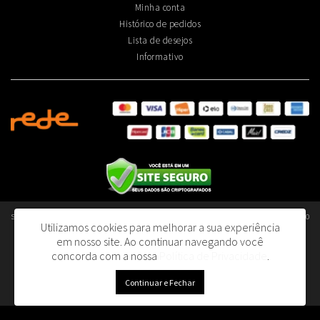
Minha conta
Histórico de pedidos
Lista de desejos
Informativo
Smart Olfativos Aromatização Profissional de Ambientes Ltda - CNPJ: 40.376.045/0001-80
Utilizamos cookies para melhorar a sua experiência
- I.E.: 130.392.690.110
em nosso site.
Ao continuar navegando você
R. Dom João V, 153 - Lapa | São Paulo/SP - 05075-060
concorda com a nossa
Política de Privacidade
.
Smart Olfativos © 2026
Continuar e Fechar
Desenvolvido por
88digital