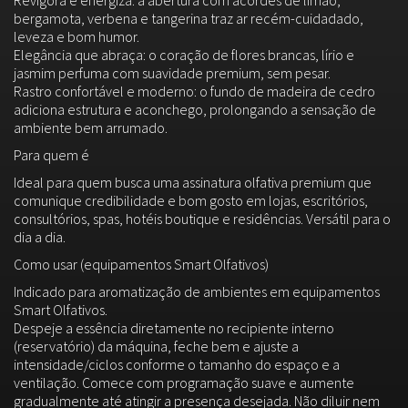
Revigora e energiza: a abertura com acordes de limão,
bergamota, verbena e tangerina traz ar recém-cuidadado,
leveza e bom humor.
Elegância que abraça: o coração de flores brancas, lírio e
jasmim perfuma com suavidade premium, sem pesar.
Rastro confortável e moderno: o fundo de madeira de cedro
adiciona estrutura e aconchego, prolongando a sensação de
ambiente bem arrumado.
Para quem é
Ideal para quem busca uma assinatura olfativa premium que
comunique credibilidade e bom gosto em lojas, escritórios,
consultórios, spas, hotéis boutique e residências. Versátil para o
dia a dia.
Como usar (equipamentos Smart Olfativos)
Indicado para aromatização de ambientes em equipamentos
Smart Olfativos.
Despeje a essência diretamente no recipiente interno
(reservatório) da máquina, feche bem e ajuste a
intensidade/ciclos conforme o tamanho do espaço e a
ventilação. Comece com programação suave e aumente
gradualmente até atingir a presença desejada. Não diluir nem