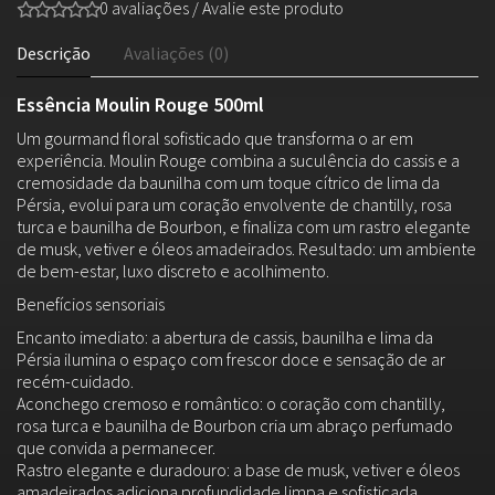
0 avaliações
/
Avalie este produto
Descrição
Avaliações (0)
Essência Moulin Rouge 500ml
Um gourmand floral sofisticado que transforma o ar em
experiência. Moulin Rouge combina a suculência do cassis e a
cremosidade da baunilha com um toque cítrico de lima da
Pérsia, evolui para um coração envolvente de chantilly, rosa
turca e baunilha de Bourbon, e finaliza com um rastro elegante
de musk, vetiver e óleos amadeirados. Resultado: um ambiente
de bem-estar, luxo discreto e acolhimento.
Benefícios sensoriais
Encanto imediato: a abertura de cassis, baunilha e lima da
Pérsia ilumina o espaço com frescor doce e sensação de ar
recém-cuidado.
Aconchego cremoso e romântico: o coração com chantilly,
rosa turca e baunilha de Bourbon cria um abraço perfumado
que convida a permanecer.
Rastro elegante e duradouro: a base de musk, vetiver e óleos
amadeirados adiciona profundidade limpa e sofisticada,