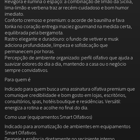
Revigora e ilumina o espaço: a combinação de limão da Sicília,
lima-limão e verbena traz ar recém-cuidadoso e bom humor
imediato.
Conforto cremoso e premium: o acorde de baunilha e fava
tonka no coração entrega maciez gourmand na medida certa,
equilibrada pela bergamota.
Rastro elegante e duradouro: o fundo de vetiver e musk
adiciona profundidade, limpeza e sofisticação que
permanecem por horas.
Percepção de ambiente organizado: perfil olfativo que ajuda a
suavizar odores do dia a dia, mantendo a casa ou o negócio
sempre convidativos.
Para quem é
Indicado para quem busca uma assinatura olfativa premium que
comunique credibilidade e bom gosto em lojas, escritórios,
consultórios, spas, hotéis boutique e residências. Versátil:
energiza a rotina e acolhe no final do dia.
Como usar (equipamentos Smart Olfativos)
Indicado para aromatização de ambientes em equipamentos
Smart Olfativos.
Despeje a essência diretamente no recipiente interno