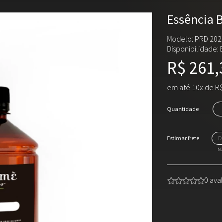
Essência 
Modelo: PRD 202
Disponibilidade:
R$ 261,
em até 10x de R$
Quantidade
Nã
0 ava