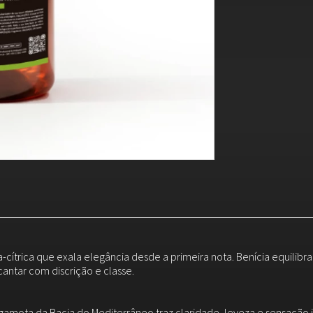
ítrica que exala elegância desde a primeira nota. Benícia equilibra
antar com discrição e classe.
gamota da Bacia do Mediterrâneo traz claridade, leveza e sensação