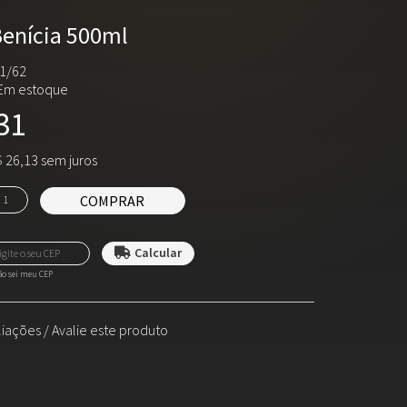
Benícia 500ml
1/62
Em estoque
31
 26,13 sem juros
COMPRAR
o sei meu CEP
liações
/
Avalie este produto