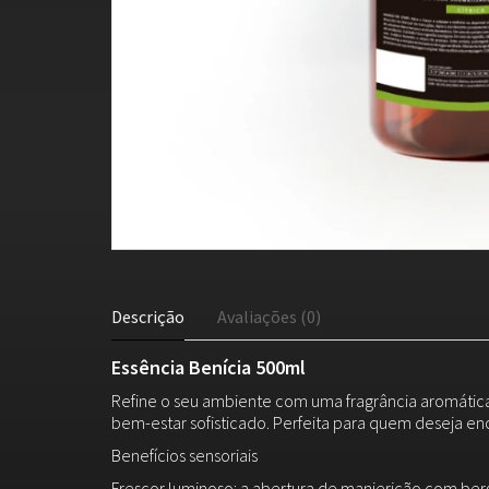
Descrição
Avaliações (0)
Essência Benícia 500ml
Refine o seu ambiente com uma fragrância aromática-c
bem-estar sofisticado. Perfeita para quem deseja enc
Benefícios sensoriais
Frescor luminoso: a abertura de manjericão com ber