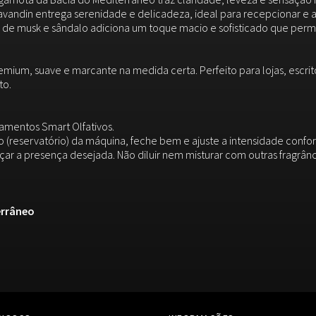
avandin entrega serenidade e delicadeza, ideal para recepcionar e a
 de musk e sândalo adiciona um toque macio e sofisticado que pe
mium, suave e marcante na medida certa. Perfeito para lojas, escritór
to.
mentos Smart Olfativos.
no (reservatório) da máquina, feche bem e ajuste a intensidade con
ar a presença desejada. Não diluir nem misturar com outras fragrân
errâneo