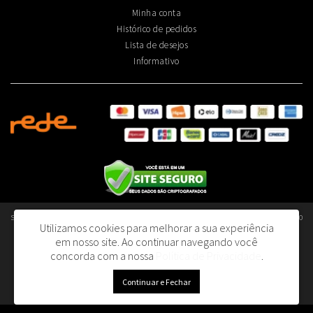
Minha conta
Histórico de pedidos
Lista de desejos
Informativo
Smart Olfativos Aromatização Profissional de Ambientes Ltda - CNPJ: 40.376.045/0001-80
Utilizamos cookies para melhorar a sua experiência
- I.E.: 130.392.690.110
em nosso site.
Ao continuar navegando você
R. Dom João V, 153 - Lapa | São Paulo/SP - 05075-060
concorda com a nossa
Política de Privacidade
.
Smart Olfativos © 2026
Continuar e Fechar
Desenvolvido por
88digital