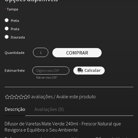
Tampa
Preta
Prata
Dourada
COMPRAR
Quantidade
Não sei meu CEP
0 avaliações
/
Avalie este produto
Descrição
Avaliações (0)
Difusor de Varetas Mate Verde 240ml - Frescor Natural que
Revigora e Equilibra o Seu Ambiente