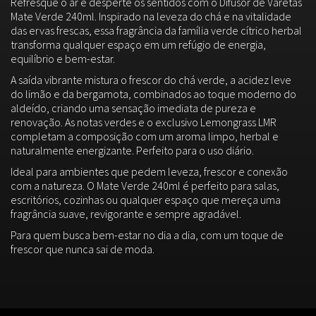
Refresque o ar e desperte os sentidos com o Difusor de Varetas
Mate Verde 240ml. Inspirado na leveza do chá e na vitalidade
das ervas frescas, essa fragrância da família verde cítrico herbal
transforma qualquer espaço em um refúgio de energia,
equilíbrio e bem-estar.
A saída vibrante mistura o frescor do chá verde, a acidez leve
do limão e da bergamota, combinados ao toque moderno do
aldeído, criando uma sensação imediata de pureza e
renovação. As notas verdes e o exclusivo Lemongrass LMR
completam a composição com um aroma limpo, herbal e
naturalmente energizante. Perfeito para o uso diário.
Ideal para ambientes que pedem leveza, frescor e conexão
com a natureza. O Mate Verde 240ml é perfeito para salas,
escritórios, cozinhas ou qualquer espaço que mereça uma
fragrância suave, revigorante e sempre agradável.
Para quem busca bem-estar no dia a dia, com um toque de
frescor que nunca sai de moda.