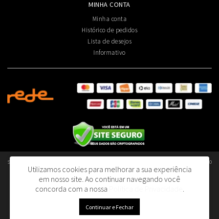
MINHA CONTA
Minha conta
Histórico de pedidos
Lista de desejos
Informativo
Smart Olfativos Aromatização Profissional de Ambientes Ltda - CNPJ: 40.376.045/0001-80
Utilizamos cookies para melhorar a sua experiência
- I.E.: 130.392.690.110
em nosso site.
Ao continuar navegando você
R. Dom João V, 153 - Lapa | São Paulo/SP - 05075-060
concorda com a nossa
Política de Privacidade
.
Smart Olfativos © 2026
Continuar e Fechar
Desenvolvido por
88digital