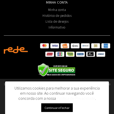
MINHA CONTA
Minha conta
Histórico de pedidos
Lista de desejos
Informativo
Smart Olfativos Aromatização Profissional de Ambientes Ltda - CNPJ: 40.376.045/0001-80
Utilizamos cookies para melhorar a sua experiência
- I.E.: 130.392.690.110
em nosso site.
Ao continuar navegando você
R. Dom João V, 153 - Lapa | São Paulo/SP - 05075-060
concorda com a nossa
Política de Privacidade
.
Smart Olfativos © 2026
Continuar e Fechar
Desenvolvido por
88digital